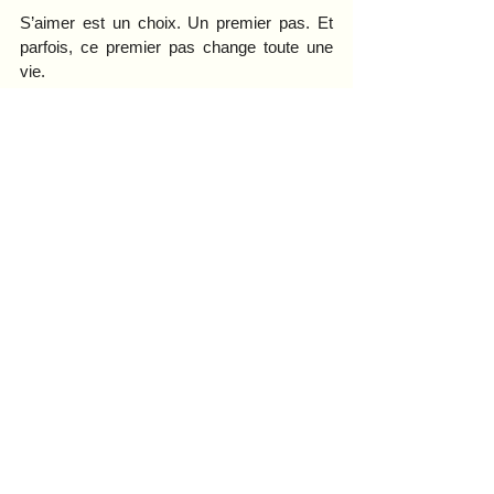
S’aimer est un choix. Un premier pas. Et 
parfois, ce premier pas change toute une 
vie.
Alors aujourd’hui, doucement, tendrement, 
pourquoi ne pas poser votre main sur votre 
cœur…Et vous dire simplement : 
"Je 
m’accueille. Je me choisis. Je m’aime."
Et si vous n’y 
arrivez pas seul(e)
…
S’aimer pleinement peut sembler 
vertigineux, je le sais… Je suis moi-même 
passée par ces rivages où l’on doute de sa 
valeur, où l’on se regarde avec sévérité, où 
l’on croit, à tort, qu’il faut être un(e) "autre" 