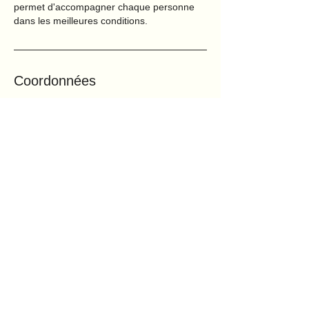
permet d'accompagner chaque personne
dans les meilleures conditions.
Coordonnées
07 60 98 57 47
cdo.harmonie@gmail.com
32 Rue Tournenfils, Mennecy, France
CDO-HARMONIE
Cabinet : 32 rue de Tournenfils - Bâtiment 1
- 91540 Mennecy - France
Siège social : 60 Rue de la Boétie -
91540
Mennecy -
France